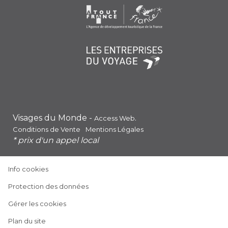
Visages du Monde -
.
Access Web
Conditions de Vente
Mentions Légales
* prix d'un appel local
(ouvre
Info cookies
dans
(ouvre
Protection des données
une
dans
nouvelle
Gérer les cookies
une
fenêtre)
nouvelle
Plan du site
fenêtre)