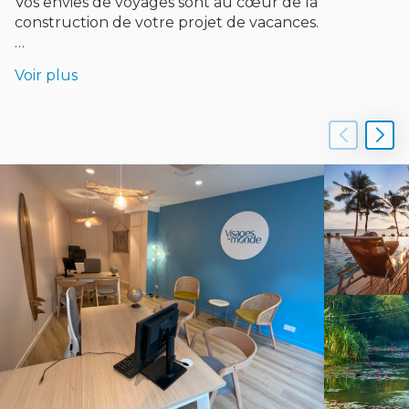
Vos envies de voyages sont au cœur de la
construction de votre projet de vacances.
Envie de changer d'air ?
Voir plus
Vacances en solo, en couple, en famille ou entre
amis, votre agence de voyages Visages du monde
Paris 15 vous propose une offre complète à travers
un large choix de formules parmi 85 destinations en
France, en Europe et dans le monde entier.
Découvrez les différents visages du monde…
Nos circuits organisés aux quatre coins du monde
vous amèneront à découvrir des cultures diverses,
à vous émerveiller devant des lieux et des paysages
magnifiques, à vivre des moments de rencontres
inoubliables avec la population locale afin que vous
rentriez la tête pleine de souvenirs à partager.
Voyages de noces, séjours bien-être ou séjours en