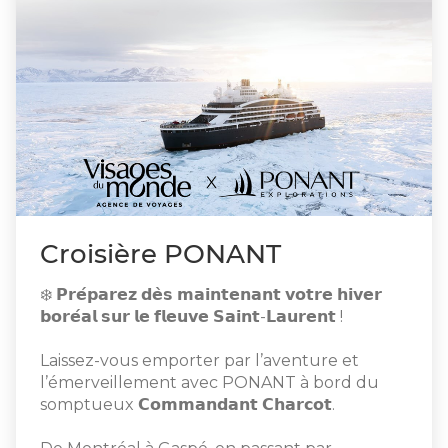
Croisière PONANT
❄️ 𝗣𝗿𝗲́𝗽𝗮𝗿𝗲𝘇 𝗱𝗲̀𝘀 𝗺𝗮𝗶𝗻𝘁𝗲𝗻𝗮𝗻𝘁 𝘃𝗼𝘁𝗿𝗲 𝗵𝗶𝘃𝗲𝗿
𝗯𝗼𝗿𝗲́𝗮𝗹 𝘀𝘂𝗿 𝗹𝗲 𝗳𝗹𝗲𝘂𝘃𝗲 𝗦𝗮𝗶𝗻𝘁-𝗟𝗮𝘂𝗿𝗲𝗻𝘁 !
Laissez-vous emporter par l’aventure et
l’émerveillement avec PONANT à bord du
somptueux 𝗖𝗼𝗺𝗺𝗮𝗻𝗱𝗮𝗻𝘁 𝗖𝗵𝗮𝗿𝗰𝗼𝘁.