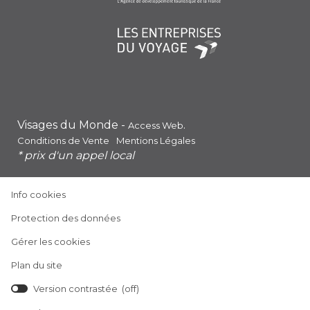
Visages du Monde -
.
Access Web
Conditions de Vente
Mentions Légales
* prix d'un appel local
(ouvre
Info cookies
dans
(ouvre
Protection des données
une
dans
nouvelle
Gérer les cookies
une
fenêtre)
nouvelle
Plan du site
fenêtre)
Version contrastée (
off
)