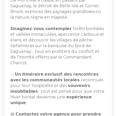
De Montréal à Gaspé, en passant par
Saguenay, le détroit de Belle Isle et Corner
Brook, explorez des paysages grandioses où
la nature règne en majesté.
𝗜𝗺𝗮𝗴𝗶𝗻𝗲𝘇-𝘃𝗼𝘂𝘀 𝗰𝗼𝗻𝘁𝗲𝗺𝗽𝗹𝗲𝗿 forêts boréales
et vallées immaculées, apercevoir caribous et
élans, et découvrir les villages de pêche
éphémères sur la banquise du fjord de
Saguenay… tout en profitant du confort et
de l’intimité offerts par le Commandant
Charcot.
✨ 𝗨𝗻 𝗶𝘁𝗶𝗻𝗲́𝗿𝗮𝗶𝗿𝗲 𝗲𝘅𝗰𝗹𝘂𝘀𝗶𝗳, 𝗱𝗲𝘀 𝗿𝗲𝗻𝗰𝗼𝗻𝘁𝗿𝗲𝘀
𝗮𝘃𝗲𝗰 𝗹𝗲𝘀 𝗰𝗼𝗺𝗺𝘂𝗻𝗮𝘂𝘁𝗲́𝘀 𝗹𝗼𝗰𝗮𝗹𝗲𝘀 reconnues
pour leur hospitalité et des 𝘀𝗼𝘂𝘃𝗲𝗻𝗶𝗿𝘀
𝗶𝗻𝗼𝘂𝗯𝗹𝗶𝗮𝗯𝗹𝗲𝘀 : tout est pensé pour que votre
hiver boréal devienne une 𝗲𝘅𝗽𝗲́𝗿𝗶𝗲𝗻𝗰𝗲
𝘂𝗻𝗶𝗾𝘂𝗲.
📅 𝗖𝗼𝗻𝘁𝗮𝗰𝘁𝗲𝘇 𝘃𝗼𝘁𝗿𝗲 𝗮𝗴𝗲𝗻𝗰𝗲 𝗽𝗼𝘂𝗿 𝗽𝗿𝗲𝗻𝗱𝗿𝗲