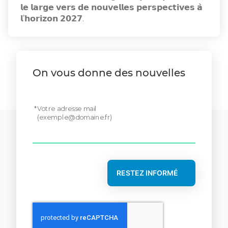
𝗹𝗲 𝗹𝗮𝗿𝗴𝗲 𝘃𝗲𝗿𝘀 𝗱𝗲 𝗻𝗼𝘂𝘃𝗲𝗹𝗹𝗲𝘀 𝗽𝗲𝗿𝘀𝗽𝗲𝗰𝘁𝗶𝘃𝗲𝘀 𝗮̀
𝗹’𝗵𝗼𝗿𝗶𝘇𝗼𝗻 𝟮𝟬𝟮𝟳.
On vous donne des nouvelles
Votre adresse mail
(
exemple@domaine.fr
)
RESTEZ INFORMÉ