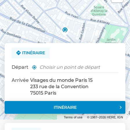
ITINÉRAIRE
Départ
,
À
trouver
proximité
un
Arrivée
Visages du monde Paris 15
point
233 rue de la Convention
de
75015 Paris
vente
Visages
du
ITINÉRAIRE
JUSQU'AU
monde
POINT
Terms of use
© 1987–2026 HERE, IGN
DE
VENTE
VISAGES