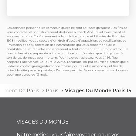
Les données personnelles communiquées ne sont utilisées qu'aux seules fins de
vous contacter et sont strictement destinées à Coach And Travel Investment et
ses sous-traitants. Conformément à la loi Informatique et Libertés du 6 janvier
1978 modifiée, vous disposez d'un droit d'accès, d'opposition, de rectification, de
limitation et de suppression des informations qui vous concernent, de la
possibilité de retirer votre consentement à tout moment et du droit d'introduire
une réclamation auprès de votre autorité de contrôle ainsi que d'organiser le
sort de vos données post-mortem. Pour l'exercer, adressez-vous à 196, Rue
Ampère Parc Activité La Tourelle 22400 Lamballe, ou par courrier électronique à
l'adresse
contact@visagesdumonde.fr
. Vous pourrez être amené à justifier de
votre identité par voie postale, à l'adresse précitée. Nous conservons vos données
pour une durée de 13 mois.
tement De Paris
Paris
Visages Du Monde Paris 15
VISAGES DU MONDE
Notre métier : vous faire voyager, pour vos