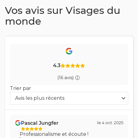
Vos avis sur Visages du
monde
4.3
(16 avis)
Trier par
Avis les plus récents
Trier
les
avis
Pascal Jungfer
le 4 oct. 2025
par
Professionalisme et écoute !