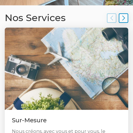
hôtels clubs vous permettront de prendre du
repos, pratiquer vos loisirs favoris tout en alliant
Nos Services
découvertes selon vos envies du jour. Des vacances
farniente dans des eaux cristallines !
City breaks, escapades, séjours découverte ou
encore autotours pour découvrir le temps d’un
week-end ou plus les capitales d'Europe et les plus
belles villes et régions du monde.
Embarquez sur nos croisières à travers les plus
belles mers du monde, Méditerranée, Caraïbes,
Transatlantique ou encore croisière en catamaran
pour un voyage entre repos et découverte.
Prenez contact avec nos créateurs de voyages sur-
mesure Visages du monde Paris 15. Votre agence de
Sur-Mesure
voyages est située au 233 rue de la Convention à
Paris 15ème. Nous nous ferons un plaisir de vous
Nous créons, avec vous et pour vous, le