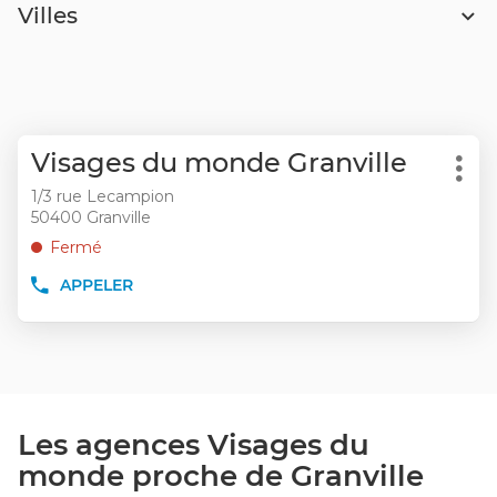
Villes
Appuyer
Point
Visages du monde Granville
sur
Plu
de
la
1/3 rue Lecampion
d'op
vente
50400 Granville
touche
:
ENTRÉE
Fermé
pour
APPELER
obtenir
AFFICHER
LE
de
NUMÉRO
plus
DE
amples
TÉLÉPHONE
informations
DU
POINT
DE
Les agences Visages du
VENTE
monde proche de Granville
VISAGES
DU