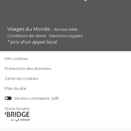
Visages du Monde -
.
Access Web
Conditions de Vente
Mentions Légales
* prix d'un appel local
(ouvre
Info cookies
dans
(ouvre
Protection des données
une
dans
nouvelle
Gérer les cookies
une
fenêtre)
nouvelle
Plan du site
fenêtre)
Version contrastée (
off
)
(ouvre
Store locator
dans
une
nouvelle
fenêtre)