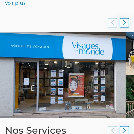
Voir plus
Vacances en solo, en couple, en famille ou entre
amis, votre agence de voyages Visages du monde
Tarbes vous propose une offre complète à travers
un large choix de formules parmi 85 destinations en
France, en Europe et dans le monde entier.
Découvrez les différents visages du monde…
Nos circuits organisés aux quatre coins du monde
vous amèneront à découvrir des cultures diverses,
à vous émerveiller devant des lieux et des paysages
magnifiques, à vivre des moments de rencontres
inoubliables avec la population locale afin que vous
rentriez la tête pleine de souvenirs à partager.
Voyages de noces, séjours bien-être ou séjours en
hôtels clubs vous permettront de prendre du
repos, pratiquer vos loisirs favoris tout en alliant
Nos Services
découvertes selon vos envies du jour. Des vacances