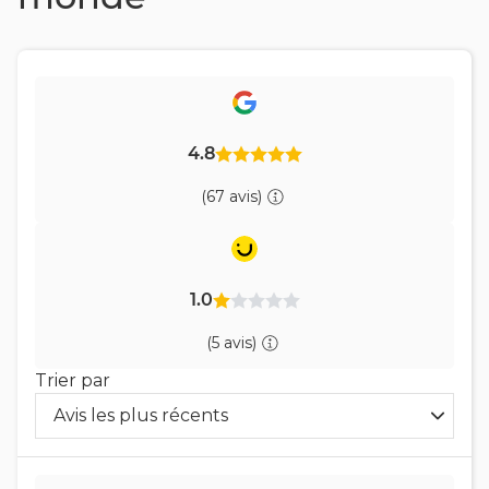
4.8
(67 avis)
1.0
(5 avis)
Trier par
Avis les plus récents
Trier
les