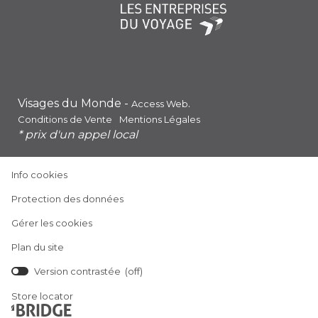
Visages du Monde -
.
Access Web
Conditions de Vente
Mentions Légales
* prix d'un appel local
(ouvre
Info cookies
dans
(ouvre
Protection des données
une
dans
nouvelle
Gérer les cookies
une
fenêtre)
nouvelle
Plan du site
fenêtre)
Version contrastée (
off
)
(ouvre
Store locator
dans