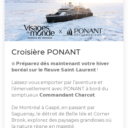
Croisière PONANT
❄️ 𝗣𝗿𝗲́𝗽𝗮𝗿𝗲𝘇 𝗱𝗲̀𝘀 𝗺𝗮𝗶𝗻𝘁𝗲𝗻𝗮𝗻𝘁 𝘃𝗼𝘁𝗿𝗲 𝗵𝗶𝘃𝗲𝗿
𝗯𝗼𝗿𝗲́𝗮𝗹 𝘀𝘂𝗿 𝗹𝗲 𝗳𝗹𝗲𝘂𝘃𝗲 𝗦𝗮𝗶𝗻𝘁-𝗟𝗮𝘂𝗿𝗲𝗻𝘁 !
Laissez-vous emporter par l’aventure et
l’émerveillement avec PONANT à bord du
somptueux 𝗖𝗼𝗺𝗺𝗮𝗻𝗱𝗮𝗻𝘁 𝗖𝗵𝗮𝗿𝗰𝗼𝘁.
De Montréal à Gaspé, en passant par
Saguenay, le détroit de Belle Isle et Corner
Brook, explorez des paysages grandioses où
la nature règne en majesté.