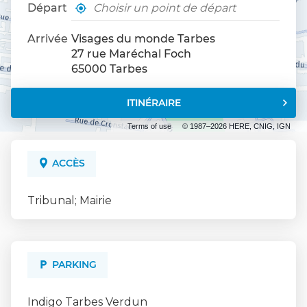
Départ
,
À
trouver
proximité
un
Arrivée
Visages du monde Tarbes
point
27 rue Maréchal Foch
de
65000 Tarbes
vente
Visages
du
ITINÉRAIRE
JUSQU'AU
monde
POINT
Terms of use
© 1987–2026 HERE, CNIG, IGN
DE
VENTE
VISAGES
DU
ACCÈS
MONDE
TARBES
Tribunal; Mairie
PARKING
Indigo Tarbes Verdun