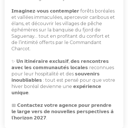
𝗜𝗺𝗮𝗴𝗶𝗻𝗲𝘇-𝘃𝗼𝘂𝘀 𝗰𝗼𝗻𝘁𝗲𝗺𝗽𝗹𝗲𝗿 forêts boréales
et vallées immaculées, apercevoir caribous et
élans, et découvrir les villages de pêche
éphémères sur la banquise du fjord de
Saguenay… tout en profitant du confort et
de l’intimité offerts par le Commandant
Charcot.
✨ 𝗨𝗻 𝗶𝘁𝗶𝗻𝗲́𝗿𝗮𝗶𝗿𝗲 𝗲𝘅𝗰𝗹𝘂𝘀𝗶𝗳, 𝗱𝗲𝘀 𝗿𝗲𝗻𝗰𝗼𝗻𝘁𝗿𝗲𝘀
𝗮𝘃𝗲𝗰 𝗹𝗲𝘀 𝗰𝗼𝗺𝗺𝘂𝗻𝗮𝘂𝘁𝗲́𝘀 𝗹𝗼𝗰𝗮𝗹𝗲𝘀 reconnues
pour leur hospitalité et des 𝘀𝗼𝘂𝘃𝗲𝗻𝗶𝗿𝘀
𝗶𝗻𝗼𝘂𝗯𝗹𝗶𝗮𝗯𝗹𝗲𝘀 : tout est pensé pour que votre
hiver boréal devienne une 𝗲𝘅𝗽𝗲́𝗿𝗶𝗲𝗻𝗰𝗲
𝘂𝗻𝗶𝗾𝘂𝗲.
📅 𝗖𝗼𝗻𝘁𝗮𝗰𝘁𝗲𝘇 𝘃𝗼𝘁𝗿𝗲 𝗮𝗴𝗲𝗻𝗰𝗲 𝗽𝗼𝘂𝗿 𝗽𝗿𝗲𝗻𝗱𝗿𝗲
𝗹𝗲 𝗹𝗮𝗿𝗴𝗲 𝘃𝗲𝗿𝘀 𝗱𝗲 𝗻𝗼𝘂𝘃𝗲𝗹𝗹𝗲𝘀 𝗽𝗲𝗿𝘀𝗽𝗲𝗰𝘁𝗶𝘃𝗲𝘀 𝗮̀
𝗹’𝗵𝗼𝗿𝗶𝘇𝗼𝗻 𝟮𝟬𝟮𝟳.