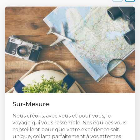
farniente dans des eaux cristallines !
City breaks, escapades, séjours découverte ou
encore autotours pour découvrir le temps d’un
week-end ou plus les capitales d'Europe et les plus
belles villes et régions du monde.
Embarquez sur nos croisières à travers les plus
belles mers du monde, Méditerranée, Caraïbes,
Transatlantique ou encore croisière en catamaran
pour un voyage entre repos et découverte.
Prenez contact avec nos créateurs de voyages sur-
mesure Visages du monde Tarbes. Votre agence de
Sur-Mesure
voyages est située au 27 rue Maréchal Foch à
Tarbes. Nous nous ferons un plaisir de vous
Nous créons, avec vous et pour vous, le
accompagner dans la construction de vos prochains
voyage qui vous ressemble. Nos équipes vous
souvenirs de vacances.
conseillent pour que votre expérience soit
unique, collant parfaitement à vos attentes