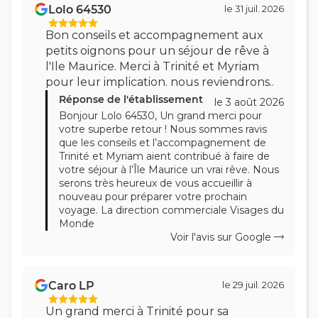
avis
Lolo 64530
le 31 juil. 2026
par
Bon conseils et accompagnement aux
petits oignons pour un séjour de rêve à
l'Ile Maurice. Merci à Trinité et Myriam
pour leur implication. nous reviendrons..
Réponse de l'établissement
le 3 août 2026
Bonjour Lolo 64530, Un grand merci pour
votre superbe retour ! Nous sommes ravis
que les conseils et l’accompagnement de
Trinité et Myriam aient contribué à faire de
votre séjour à l’Île Maurice un vrai rêve. Nous
serons très heureux de vous accueillir à
nouveau pour préparer votre prochain
voyage. La direction commerciale Visages du
Monde
Voir l'avis sur Google
Caro LP
le 29 juil. 2026
Un grand merci à Trinité pour sa