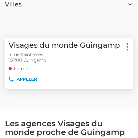
Villes
Appuyer
Point
Visages du monde Guingamp
sur
Plu
de
la
4 rue Saint-Yves
d'op
vente
22200 Guingamp
touche
:
ENTRÉE
Fermé
pour
APPELER
obtenir
AFFICHER
LE
de
NUMÉRO
plus
DE
amples
TÉLÉPHONE
informations
DU
POINT
DE
Les agences Visages du
VENTE
monde proche de Guingamp
VISAGES
DU