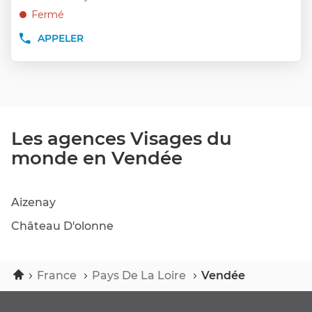
VENTE
:
ENTRÉE
Fermé
VISAGES
pour
DU
APPELER
MONDE
obtenir
AFFICHER
LES
LE
de
SABLES
NUMÉRO
plus
D'OLONNE
DE
amples
TÉLÉPHONE
informations
DU
POINT
DE
Les agences Visages du
VENTE
monde en Vendée
VISAGES
DU
MONDE
AIZENAY
Aizenay
Château D'olonne
Accueil
France
Pays De La Loire
Vendée