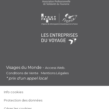
Visages du Monde -
.
Access Web
Conditions de Vente
Mentions Légales
* prix d'un appel local
(ouvre
Info cookies
dans
(ouvre
Protection des données
une
dans
nouvelle
Gérer les cookies
une