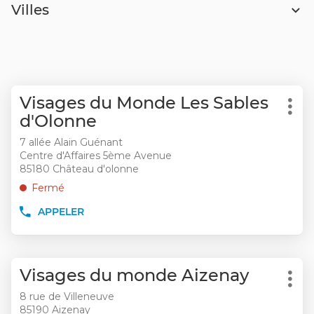
Villes
Appuyer
Point
Visages du Monde Les Sables
sur
Plu
de
d'Olonne
la
d'op
vente
touche
7 allée Alain Guénant
:
ENTRÉE
Centre d'Affaires 5ème Avenue
pour
85180 Château d'olonne
obtenir
Fermé
de
APPELER
plus
AFFICHER
LE
amples
NUMÉRO
informations
DE
Appuyer
TÉLÉPHONE
Point
Visages du monde Aizenay
sur
DU
Plu
de
POINT
la
8 rue de Villeneuve
d'op
DE
vente
85190 Aizenay
touche