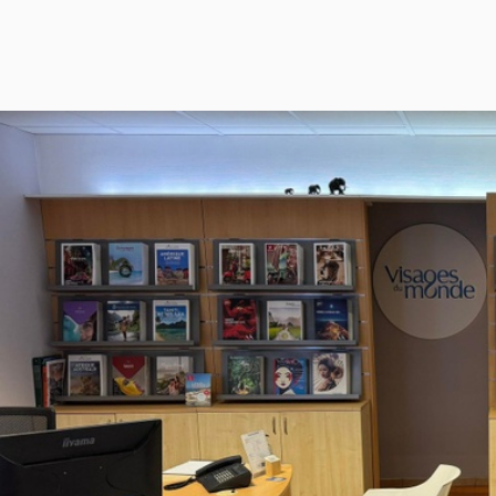
et des paysages magnifiques, à vivre des
pleine de souvenirs à partager.
Voyages de noces, séjours bien-être ou sé
alliant découvertes selon vos envies du jo
City breaks, escapades, séjours découve
les plus belles villes et régions du monde
Embarquez sur nos croisières à travers l
catamaran pour un voyage entre repos e
Prenez contact avec nos créateurs de v
Commercial La Motte à Mayenne. Nous nou
vacances.
À bientôt dans votre agence de voyages
Prenez dès à présent rendez-vous en lig