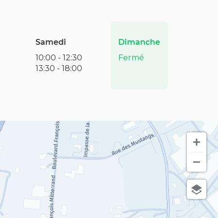
Horaires
Samedi
Dimanche
d'ouverture
10:00
-
12:30
Fermé
d'aujourd'hui
13:30
-
18:00