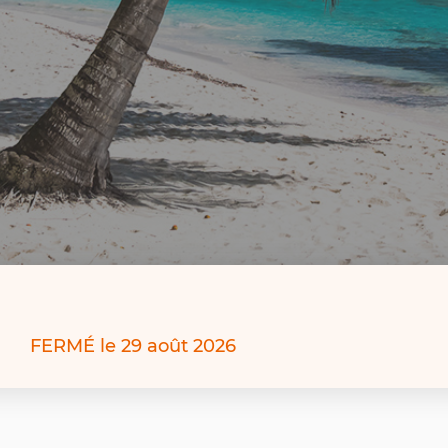
TÉLÉPHONE
DU
POINT
DE
VENTE
VISAGES
DU
MONDE
MAYENNE
FERMÉ
le 29 août 2026