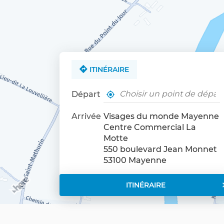
ITINÉRAIRE
Départ
,
À
trouver
proximité
un
Arrivée
Visages du monde Mayenne
point
Centre Commercial La
de
Motte
vente
550 boulevard Jean Monnet
Visages
53100 Mayenne
du
monde
ITINÉRAIRE
JUSQU'AU
POINT
DE
VENTE
VISAGES