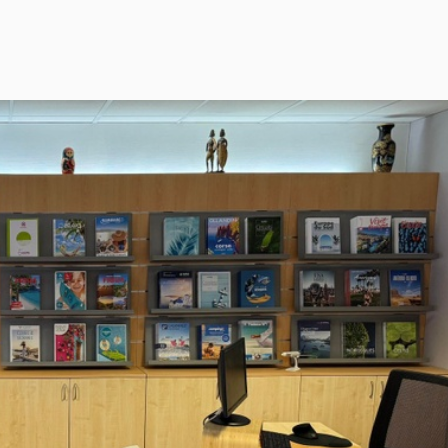
 moments de rencontres inoubliables avec la population l
jours en hôtels clubs vous permettront de prendre du rep
ur. Des vacances farniente dans des eaux cristallines !
rte ou encore autotours pour découvrir le temps d’un we
.
es plus belles mers du monde, Méditerranée, Caraïbes, Tr
t découverte.
oyages sur-mesure Visages du monde Mayenne. Votre ag
s ferons un plaisir de vous accompagner dans la const
 Visages du monde Mayenne.
ne.