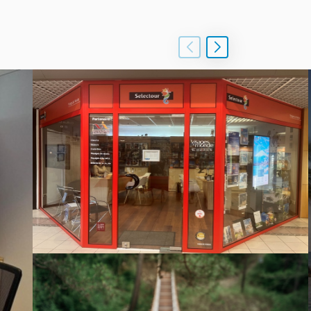
ocale afin que vous rentriez la tête
os, pratiquer vos loisirs favoris tout en
ek-end ou plus les capitales d'Europe et
ansatlantique ou encore croisière en
ence de voyages est située au Centre
ruction de vos prochains souvenirs de