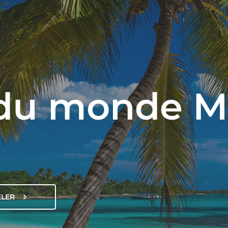
 du monde 
ELER
AFFICHER
LE
NUMÉRO
DE