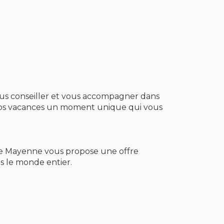
ous conseiller et vous accompagner dans
e vos vacances un moment unique qui vous
nde Mayenne vous propose une offre
ns le monde entier.
es, à vous émerveiller devant des lieux