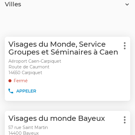
Villes
Appuyer
Point
Visages du Monde, Service
sur
Plu
de
Groupes et Séminaires à Caen
la
d'op
vente
touche
Aéroport Caen-Carpiquet
:
ENTRÉE
Route de Caumont
pour
14650 Carpiquet
obtenir
Fermé
de
APPELER
plus
AFFICHER
LE
amples
NUMÉRO
informations
DE
Appuyer
TÉLÉPHONE
Point
Visages du monde Bayeux
sur
DU
Plu
de
POINT
la
57 rue Saint Martin
d'op
DE
vente
14400 Bayeux
touche