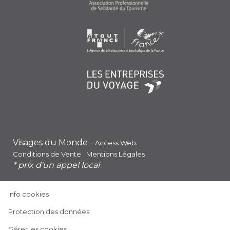
Visages du Monde -
.
Access Web
Conditions de Vente
Mentions Légales
* prix d'un appel local
(ouvre
Info cookies
dans
(ouvre
Protection des données
une
dans
nouvelle
Gérer les cookies
une