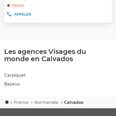
VENTE
:
ENTRÉE
Fermé
VISAGES
pour
DU
APPELER
MONDE,
obtenir
AFFICHER
SERVICE
LE
de
GROUPES
NUMÉRO
plus
ET
DE
amples
SÉMINAIRES
TÉLÉPHONE
informations
À
DU
CAEN
POINT
DE
Les agences Visages du
VENTE
monde en Calvados
VISAGES
DU
MONDE
BAYEUX
Carpiquet
Bayeux
Accueil
France
Normandie
Calvados