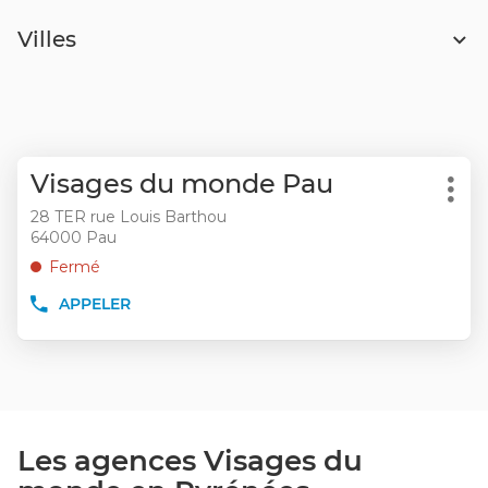
Villes
Appuyer
Point
Visages du monde Pau
sur
Plu
de
la
28 TER rue Louis Barthou
d'op
vente
64000 Pau
touche
:
ENTRÉE
Fermé
pour
APPELER
obtenir
AFFICHER
LE
de
NUMÉRO
plus
DE
amples
TÉLÉPHONE
informations
DU
POINT
DE
Les agences Visages du
VENTE