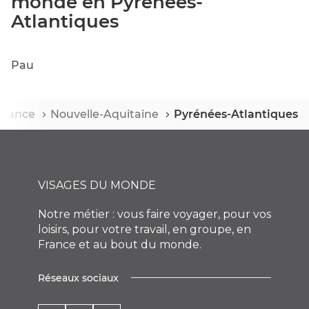
monde en Pyrénées-
VISAGES
DU
Atlantiques
MONDE
PAU
Pau
eil
France
Nouvelle-Aquitaine
Pyrénées-Atlantiques
VISAGES DU MONDE
Notre métier : vous faire voyager, pour vos
loisirs, pour votre travail, en groupe, en
France et au bout du monde.
Réseaux sociaux