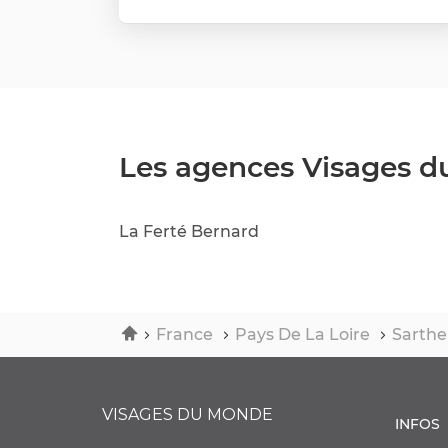
plus
LE
NUMÉRO
amples
DE
informations
TÉLÉPHONE
DU
POINT
DE
VENTE
Les agences Visages 
VISAGES
DU
MONDE
LE
La Ferté Bernard
MANS
Accueil
France
Pays De La Loire
Sarth
VISAGES DU MONDE
INFOS