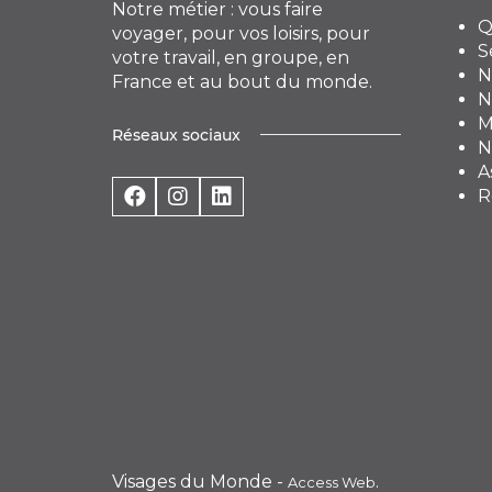
Notre métier : vous faire
Q
voyager, pour vos loisirs, pour
S
votre travail, en groupe, en
N
France et au bout du monde.
N
M
Réseaux sociaux
N
A
R
Visages du Monde -
.
Access Web