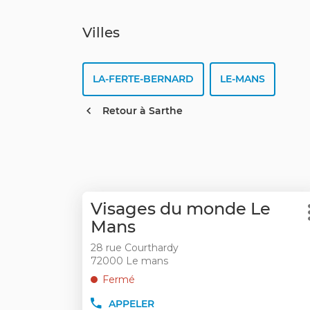
Villes
LA-FERTE-BERNARD
LE-MANS
Retour à Sarthe
Appuyer
Point
Visages du monde Le
sur
de
Mans
la
vente
touche
28 rue Courthardy
:
ENTRÉE
72000 Le mans
pour
Fermé
obtenir
APPELER
de
AFFICHER